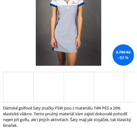
A
J
Í
T
?
2 790 Kč
–53 %
HLEDAT
D
O
P
Dámské golfové šaty značky FSW jsou z materiálu 74% PES a 26%
O
elastické vlákno.
Tento pružný materiál Vám zajistí dokonalé pohodlí
R
nejen při golfu, ale i jiných aktivitách. Šaty mají jak stojáček, tak klasický
U
límeček.
Č
U