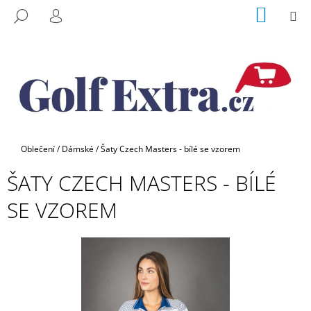
K
Přejít
NÁKUP
M
HLEDAT
na
KOŠÍK
O
PŘIHLÁŠENÍ
ZPĚT
ZPĚT
obsah
Š
Í
C
K
O
P
O
T
Domů
Oblečení
/
Dámské
/
Šaty Czech Masters - bílé se vzorem
Ř
ŠATY CZECH MASTERS - BÍLÉ
E
B
SE VZOREM
U
J
E
T
E
N